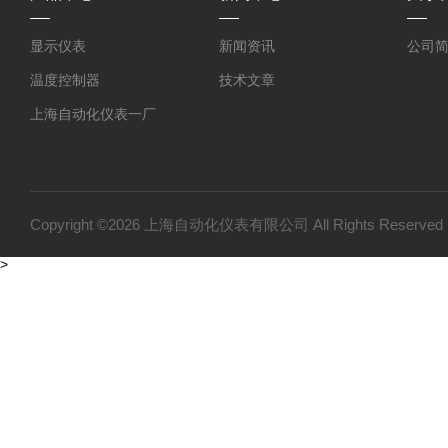
显示仪表
新闻资讯
公司
温度控制器
技术文章
上海自动化仪表一厂
上海自动化仪表三厂
双金属温度计
压力变送器
Copyright ©2026 上海自动化仪表有限公司 All Rights Reser
温度仪表
>
变送器仪表系列
压力仪表
流量仪表系列
物位仪表
WJT-2A热电偶校验装置