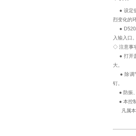
●
设定
烈变化的
●
D52
入输入口
◇ 注意事
●
打开
大。
●
除调
钉。
●
防振
●
本控
凡属本产