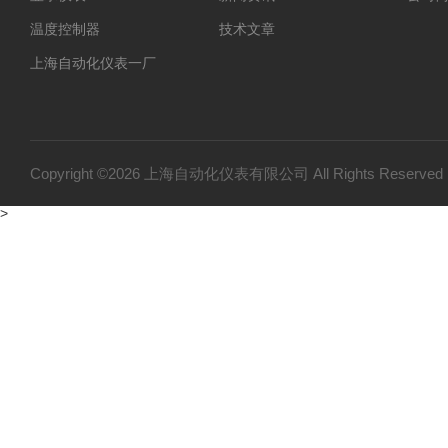
温度控制器
技术文章
上海自动化仪表一厂
上海自动化仪表三厂
双金属温度计
压力变送器
Copyright ©2026 上海自动化仪表有限公司 All Rights Reser
温度仪表
>
变送器仪表系列
压力仪表
流量仪表系列
物位仪表
WJT-2A热电偶校验装置
数字显示调节仪
非接触式测温仪