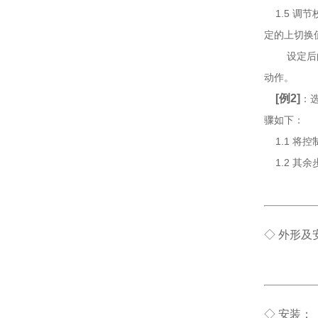
1.5 调
定的上切换值
设定后的控
动作。
[例2]
：
骤如下：
1.1 将
1.2 其余
◇ 外形及
◇ 安装：