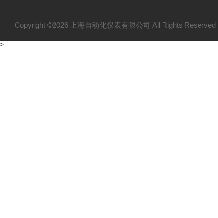
双金属温度计
压力变送器
Copyright ©2026 上海自动化仪表有限公司 All Rights Reser
温度仪表
>
变送器仪表系列
压力仪表
流量仪表系列
物位仪表
WJT-2A热电偶校验装置
数字显示调节仪
非接触式测温仪
上海自动化仪表四厂