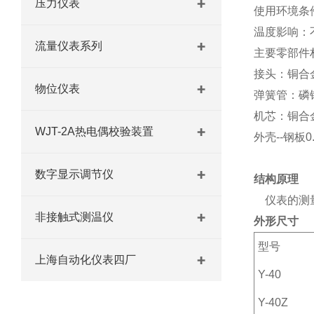
压力仪表
使用环境条件
温度影响：不
流量仪表系列
主要零部件
接头：铜合金
物位仪表
弹簧管：磷铜Q
机芯：铜合
WJT-2A热电偶校验装置
外壳--钢板0.
数字显示调节仪
结构原理
仪表的测
非接触式测温仪
外形尺寸
型号
上海自动化仪表四厂
Y-40
Y-40Z