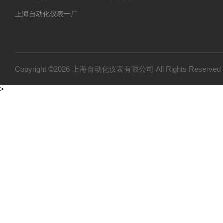
上海自动化仪表一厂
上海自动化仪表三厂
双金属温度计
压力变送器
Copyright ©2026 上海自动化仪表有限公司 All Rights Reser
温度仪表
>
变送器仪表系列
压力仪表
流量仪表系列
物位仪表
WJT-2A热电偶校验装置
数字显示调节仪
非接触式测温仪
上海自动化仪表四厂