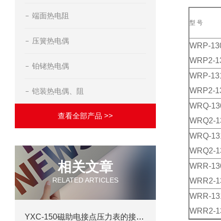
端面热电阻
型 号
压簧热电偶
WRP-13
WRP2-1
铂铑热电偶
WRP-13
WRP2-1
铠装热电偶、阻
WRQ-13
查看全部产品 >>
WRQ2-1
WRQ-13
WRQ2-1
相关文章
WRR-13
RELATED ARTICLES
WRR2-1
WRR-13
WRR2-1
YXC-150磁助电接点压力表的接线图和原理结构