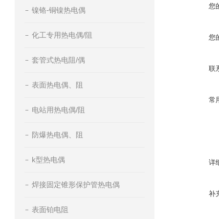
您
镍铬-铜镍热电偶
化工专用热电偶/阻
您
套管式热电阻/偶
联
表面热电偶、阻
常
电站用热电偶/阻
防爆热电偶、阻
k型热电偶
详
焊接固定锥形保护管热电偶
补
表面铂电阻