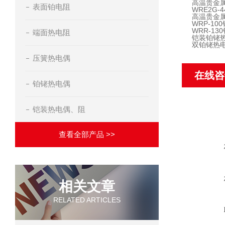
高温贵金属
表面铂电阻
WRE2G-
高温贵金
WRP-10
WRR-13
端面热电阻
铠装铂铑
双铂铑热
压簧热电偶
在线咨
铂铑热电偶
铠装热电偶、阻
查看全部产品 >>
相关文章
RELATED ARTICLES