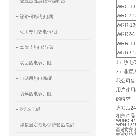
变压器温度指示控制器
WRQ-13
WRQ2-1
镍铬-铜镍热电偶
WRR-13
化工专用热电偶/阻
WRR2-1
WRR-13
套管式热电阻/偶
WRR2-1
1）热电
表面热电偶、阻
2）非置
电站用热电偶/阻
我公司售
用户使用
防爆热电偶、阻
的请求，
通知后2
k型热电偶
相关产品
WRNG-
焊接固定锥形保护管热电偶
WRN-1
高温贵金属热
高温铂铑