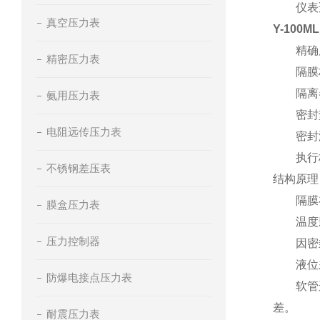
仪表适
真空压力表
Y-100
精确度：±
精密压力表
隔膜材料：
隔离器
氨用压力表
密封垫
电阻远传压力表
密封液
执行标准：
不锈钢差压表
结构原理
隔膜在被
膜盒压力表
温度影
压力控制器
因密封液
液位
防爆电接点压力表
软管连接
差。
耐震压力表