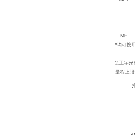
MF
*均可按
2.工字形
量程上限