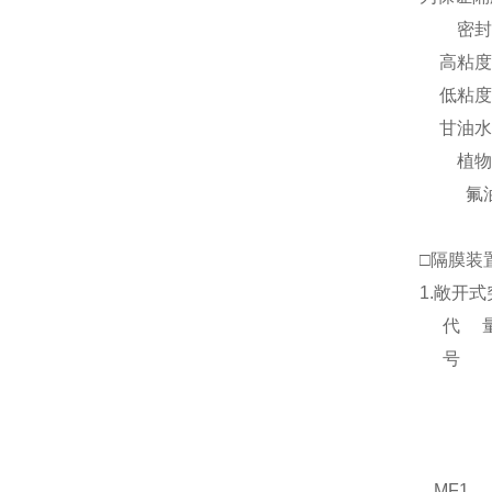
密封
高粘度
低粘度
甘油水
植物
氟
□隔膜装
1.敞开
代
号
MF1