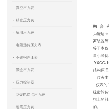
真空压力表
精密压力表
融 合 
氨用压力表
为能适应
离装置等
电阻远传压力表
鉴于本仪
量小等优
不锈钢差压表
YXCG
膜盒压力表
结构原理
仪表由测
压力控制器
仪表的工
经齿轮传
防爆电接点压力表
指上的触
的。
耐震压力表