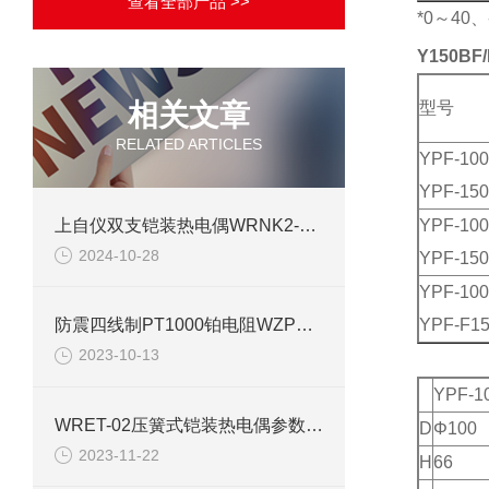
查看全部产品 >>
*0～40
Y150B
相关文章
型号
RELATED ARTICLES
YPF-10
YPF-15
上自仪双支铠装热电偶WRNK2-231
YPF-10
2024-10-28
YPF-15
YPF-100
YPF-F15
防震四线制PT1000铂电阻WZPK1-221产品介绍
2023-10-13
YPF-1
WRET-02压簧式铠装热电偶参数介绍
D
Φ100
2023-11-22
H
66