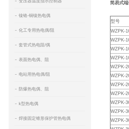
变压器温度指示控制器
简易式端
镍铬-铜镍热电偶
型号
化工专用热电偶/阻
WZPK-1
WZPK-1
套管式热电阻/偶
WZPK-1
WZPK-1
表面热电偶、阻
WZPK-2
电站用热电偶/阻
WZPK-2
WZPK-2
防爆热电偶、阻
WZPK-2
WZPK-3
k型热电偶
WZPK-3
焊接固定锥形保护管热电偶
WZPK-3