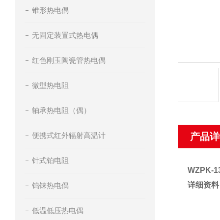
锥形热电偶
无固定装置式热电偶
红色刚玉陶瓷管热电偶
微型热电阻
轴承热电阻（偶）
便携式红外辐射高温计
产品详
针式铂电阻
WZPK
详细资料
钨铼热电偶
低温低压热电偶