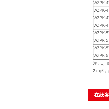
WZPK-4
WZPK-4
WZPK-4
WZPK-4
WZPK-5
WZPK-5
WZPK-5
WZPK-5
注：1）保
2）φ3，
在线咨