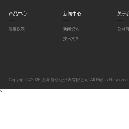
产品中心
新闻中心
关于
温度仪表
新闻资讯
公司
技术文章
Copyright ©2026 上海自动化仪表有限公司 All Rights Reser
>