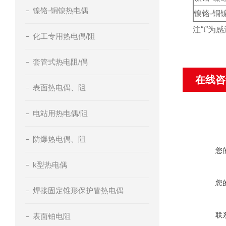
镍铬-铜镍热电偶
镍铬-铜
注“t”
化工专用热电偶/阻
套管式热电阻/偶
在线咨
表面热电偶、阻
电站用热电偶/阻
防爆热电偶、阻
您
k型热电偶
您
焊接固定锥形保护管热电偶
联
表面铂电阻