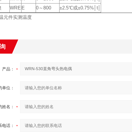
镍
WRE
E
0～800
±2.5℃或±0.75%│t│
为感温元件实测温度
询
产品：
的单位：
的姓名：
系电话：