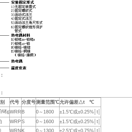
：
：
别
代号
分度号
测量范围℃
允许偏差△t ℃
铂铑
WRR
B
0～1800
±1.5℃或±0.25%│t│
6
铂
WRP
S
0～1600
±1.5℃或±0.25%│t│
硅
WRN
K
0～1300
±2.5℃或±0.75%│t│