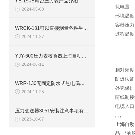
YB-150B精密压力表产品介绍
耗电量：m
2024-05-08
环境温度：-
容器压力（
WRCK-131可以直接测量各种生产过程中从0~350℃范围内的液体
过程温度（
2024-11-27
ULS5
ULS5
YJY-600压力表校验器上海自动化仪表四厂白云牌 技术参数描述
ULS5
2024-06-11
相对湿度
防爆认证：E
WRR-130无固定防水式热电偶在工业生产过程中的运用
外壳保护等
2024-11-25
两线制接
电缆入口：
压力变送器3051安装注意事项有这些
, , ,
2023-10-07
上海自动
品、*的