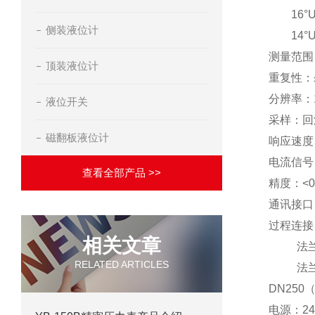
16°UL
侧装液位计
14°UL
测量范围：U
顶装液位计
重复性：
分辨率：
液位开关
采样：回波
磁翻板液位计
响应速度
电流信号
查看全部产品 >>
精度：<0
通讯接口
过程连接：
相关文章
法兰DN
RELATED ARTICLES
法兰DN5
DN250
电源：24