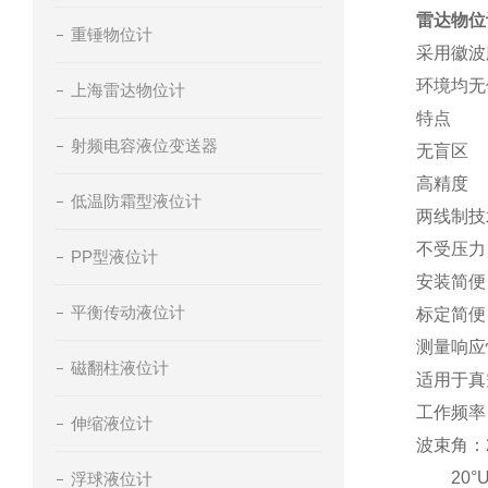
雷达物位
重锤物位计
采用徽波
环境均无
上海雷达物位计
特点
射频电容液位变送器
无盲区
高精度
低温防霜型液位计
两线制技
不受压力
PP型液位计
安装简便
平衡传动液位计
标定简便
测量响应
磁翻柱液位计
适用于真
工作频率：
伸缩液位计
波束角：2
20°UL
浮球液位计