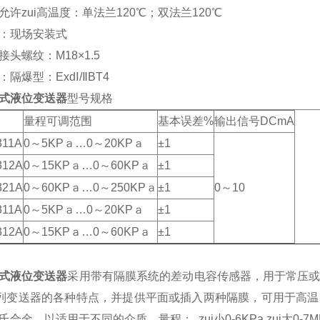
允许zui高温度：单法兰120℃；双法兰120℃
：现场安装式
头螺纹：M18×1.5
隔爆型：ExdⅠ/ⅡBT4
式液位变送器
型号规格
量程可调范围
基本误差%
输出信号DCmA
11A
0～5KPａ…0～20KPａ
±1
12A
0～15KPａ…0～60KPａ
±1
21A
0～60KPａ…0～250KPａ
±1
0～10
11A
0～5KPａ…0～20KPａ
±1
12A
0～15KPａ…0～60KPａ
±1
式液位变送器
采用带有隔膜系统的差动电容传感器，用于常压或
列变送器的各种特点，并提供平面或插入两种隔膜，可用于高温
合金，以适用于不同的介质。量程： zui小0-6KPa,zui大0-7M