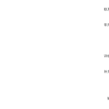
联
常
详
补