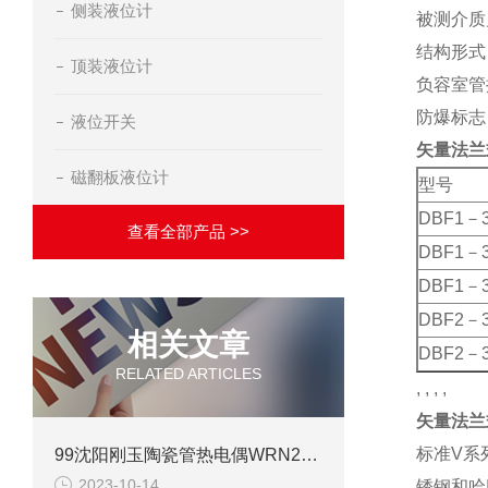
侧装液位计
被测介质
结构形式
顶装液位计
负容室管接
防爆标志：
液位开关
矢量法兰
磁翻板液位计
型号
DBF1－3
查看全部产品 >>
DBF1－3
DBF1－3
DBF2－3
相关文章
DBF2－3
RELATED ARTICLES
, , , ,
矢量法兰
标准V系
99沈阳刚玉陶瓷管热电偶WRN2-121电子版说明书
2023-10-14
锈钢和哈氏