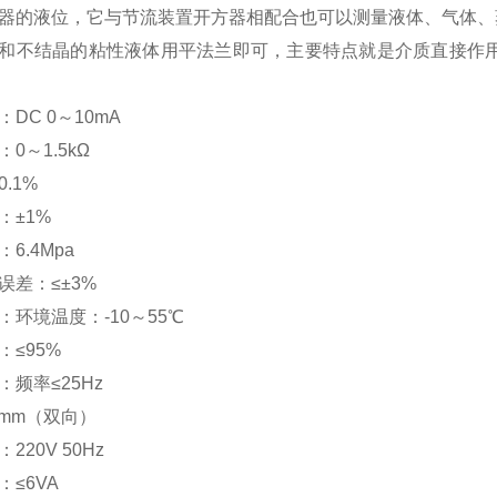
器的液位，它与节流装置开方器相配合也可以测量液体、气体、
和不结晶的粘性液体用平法兰即可，主要特点就是介质直接作用
DC 0～10mA
0～1.5kΩ
.1%
：±1%
6.4Mpa
误差：≤±3%
：环境温度：-10～55℃
：≤95%
频率≤25Hz
1mm（双向）
220V 50Hz
≤6VA