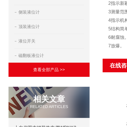
2指示新
3测量范
侧装液位计
4指示机
顶装液位计
5结构简
6耐腐蚀
液位开关
7放爆。
磁翻板液位计
在线咨
查看全部产品 >>
相关文章
RELATED ARTICLES