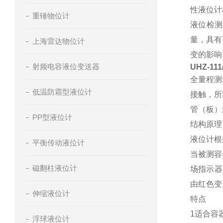
性液位计
重锤物位计
液位检测
量，具有
上海雷达物位计
变的影响
射频电容液位变送器
UHZ-1
全量程测
低温防霜型液位计
接触，所
管（板）
PP型液位计
结构原理
液位计根
平衡传动液位计
当被测容
磁翻柱液位计
场指示器
由红色变
伸缩液位计
特点
1适合容
浮球液位计