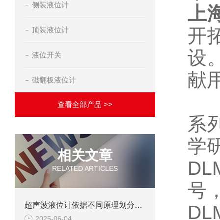
侧装液位计
上
开
顶装液位计
设
液位开关
献
磁翻板液位计
查看全部产品 >>
系
学
相关文章
D
RELATED ARTICLES
号
超声波液位计依据不同原理划分可以分为几种
DL
2025-06-04