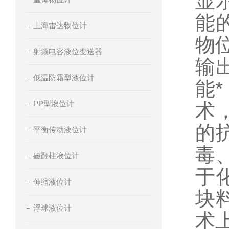
显
能
上海雷达物位计
物
射频电容液位变送器
输
低温防霜型液位计
能
PP型液位计
术
的
平衡传动液位计
毒
磁翻柱液位计
于
伸缩液位计
块
浮球液位计
术