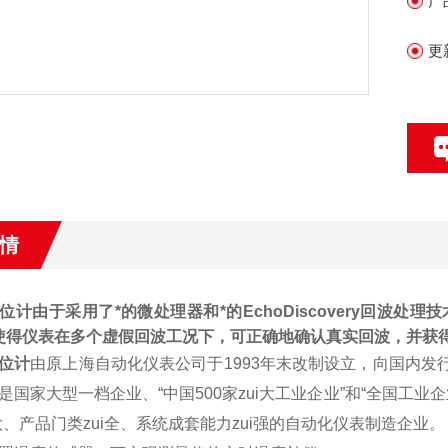
产
更
情
位计
由于采用了*的微处理器和*的EchoDiscovery回波
使得仪表在多个虚假回波工况下，可正确地确认真实回波，并获
位计
由原上海自动化仪表公司于1993年末改制设立，向国内发
是国家大型一档企业、“中国500家zui大工业企业”和“全国工业
i大、产品门类zui全、系统成套能力zui强的自动化仪表制造企业。