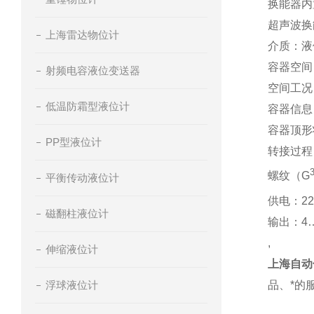
换能器内
超声波换
上海雷达物位计
介质：液
容器空间
射频电容液位变送器
空间工况
低温防霜型液位计
容器信息
容器顶形状
PP型液位计
转接过程
螺纹（G
平衡传动液位计
供电：22
磁翻柱液位计
输出：4…2
,
伸缩液位计
上海自动
品、*的
浮球液位计