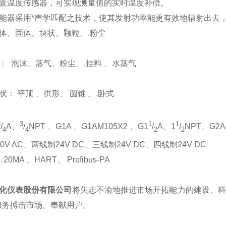
置温度传感器，可实现测量值的实时温度补偿。
能器采用*声学匹配之技术，使其发射功率能更有效地辐射出去
体、固体、块状、颗粒、.粉尘
： 泡沫、蒸气、粉尘、.挂料 、水蒸气
： 平顶 、拱形、 圆锥 、.卧式
3
3
1
1
/
A、
/
NPT 、G1A 、G1AM105X2 、G1
/
A、1
/
NPT、G2A
4
4
2
2
0V AC、两线制24V DC、三线制24V DC、四线制24V DC
0MA 、HART、 Profibus-PA
化仪表股份有限公司
将矢志不渝地推进市场开拓能力的建设、科
服务搏击市场、奉献用户。