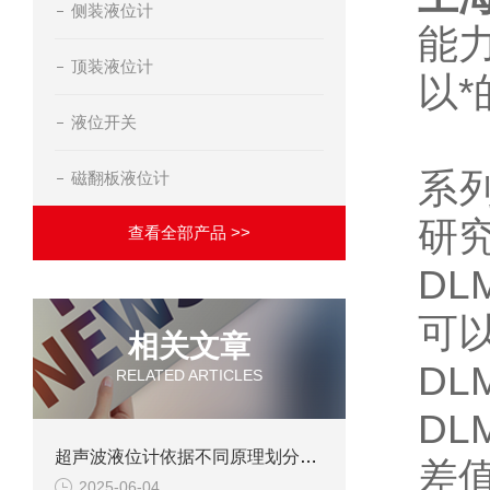
侧装液位计
能
顶装液位计
以
液位开关
系
磁翻板液位计
研
查看全部产品 >>
DL
可以
相关文章
DL
RELATED ARTICLES
D
超声波液位计依据不同原理划分可以分为几种
差
2025-06-04