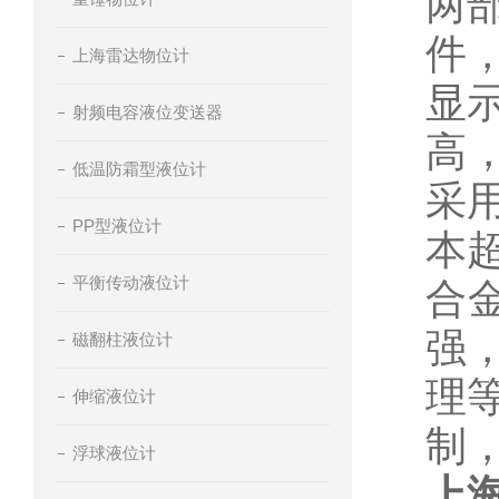
两
件
上海雷达物位计
显
射频电容液位变送器
高
低温防霜型液位计
采
PP型液位计
本
平衡传动液位计
合
强
磁翻柱液位计
理
伸缩液位计
制
浮球液位计
上