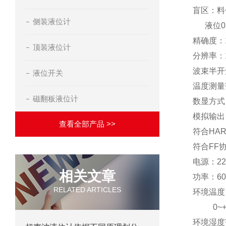
盲区：料位
侧装液位计
液位0.
精确度：
顶装液位计
分辨率：
波束半开
液位开关
温度测量范
磁翻板液位计
数显方式
模拟输出：
查看全部产品 >>
符合HA
符合FF协
电源：220
相关文章
功率：6
RELATED ARTICLES
环境温度：
0~+4
环境湿度