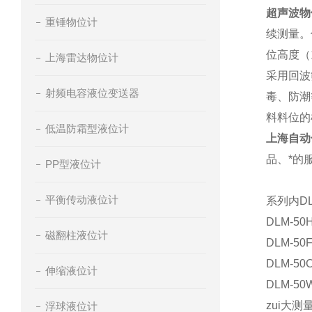
超声波物
重锤物位计
续测量。
位高度（
上海雷达物位计
采用回波
射频电容液位变送器
毒、防潮
料料位的
低温防霜型液位计
上海自动
品、*的
PP型液位计
平衡传动液位计
系列内D
DLM-
磁翻柱液位计
DLM-
DLM-
伸缩液位计
DLM-
zui大测
浮球液位计