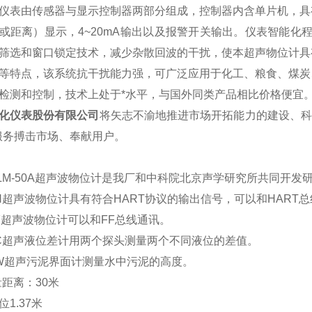
仪表由传感器与显示控制器两部分组成，控制器内含单片机，具
或距离）显示，4~20mA输出以及报警开关输出。仪表智能化
筛选和窗口锁定技术，减少杂散回波的干扰，使本超声物位计具
等特点，该系统抗干扰能力强，可广泛应用于化工、粮食、煤炭
检测和控制，技术上处于*水平，与国外同类产品相比价格便宜
化仪表股份有限公司
将矢志不渝地推进市场开拓能力的建设、科
服务搏击市场、奉献用户。
LM-50A超声波物位计是我厂和中科院北京声学研究所共同开发
50H超声波物位计具有符合HART协议的输出信号，可以和HART
50F超声波物位计可以和FF总线通讯。
50C超声液位差计用两个探头测量两个不同液位的差值。
50W超声污泥界面计测量水中污泥的高度。
量距离：30米
1.37米