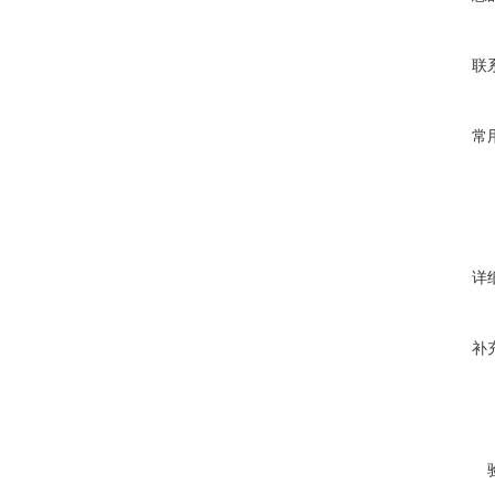
联
常
详
补