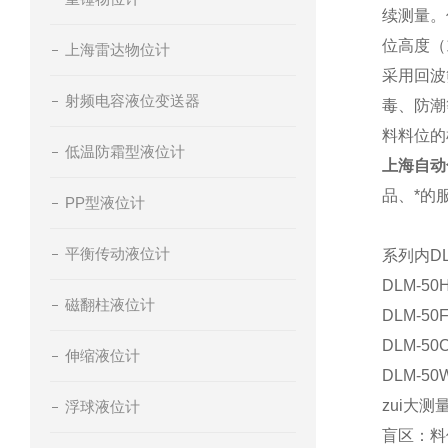
续测量。
位高度（
上海雷达物位计
采用回波
射频电容液位变送器
毒、防潮
料料位的
低温防霜型液位计
上海自动
品、*的
PP型液位计
平衡传动液位计
系列内D
DLM-
磁翻柱液位计
DLM-
DLM-
伸缩液位计
DLM-
zui大测
浮球液位计
盲区：料位