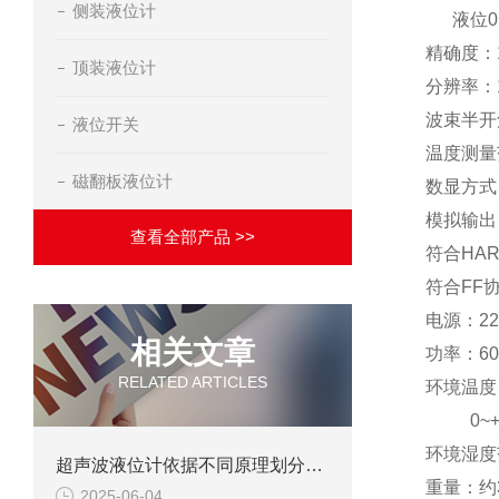
侧装液位计
液位0.
精确度：
顶装液位计
分辨率：
波束半开
液位开关
温度测量范
磁翻板液位计
数显方式
模拟输出：
查看全部产品 >>
符合HA
符合FF协
电源：220
相关文章
功率：6
RELATED ARTICLES
环境温度：
0~+4
环境湿度
超声波液位计依据不同原理划分可以分为几种
重量：约3
2025-06-04