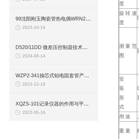
度
旋转速
99沈阳刚玉陶瓷管热电偶WRN2-121电子版说明书
度
2023-10-14
测量范
D520/11DD 微差压控制器技术参数介绍
围
2024-08-14
WZP2-341抽芯式铂电阻套管产品介绍
安
2023-12-19
装
形
XQZS-101记录仪器的作用与平衡记录仪的特点
式
2023-05-16
用 途
重 量