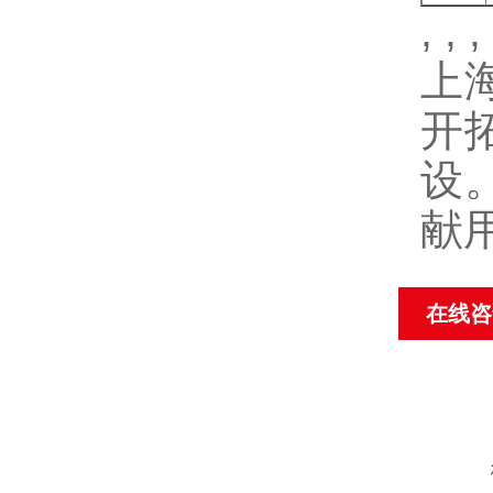
, , ,
上
开
设
献
在线咨