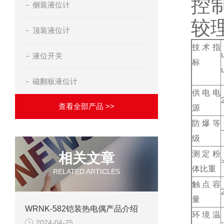
控
侧装液位计
较
顶装液位计
技术指
液位开关
标
磁翻板液位计
供电电
查看全部产品 >>
源
防爆等
级
测定粉
相关文章
体比重
RELATED ARTICLES
触点容
量
WRNK-582铠装热电偶产品介绍
环境温
2024-04-25