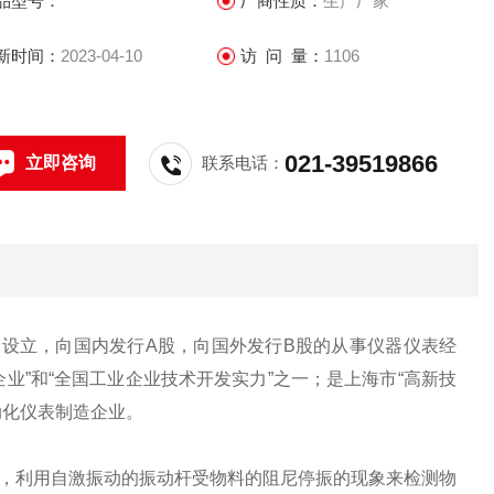
品型号：
厂商性质：
生产厂家
新时间：
2023-04-10
访 问 量：
1106
021-39519866
立即咨询
联系电话：
改制设立，向国内发行A股，向国外发行B股的从事仪器仪表经
企业”和“全国工业企业技术开发实力”之一；是上海市“高新技
自动化仪表制造企业。
，利用自激振动的振动杆受物料的阻尼停振的现象来检测物