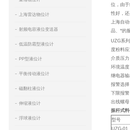
位，由于
性好，还
上海雷达物位计
上海自动
射频电容液位变送器
品、*的
UZG系
低温防霜型液位计
度粉料应
介质压力：
PP型液位计
环境温度：
平衡传动液位计
继电器输
报警选择
磁翻柱液位计
下限报警
出线螺母：
伸缩液位计
振杆式料
浮球液位计
型号
UZG-01