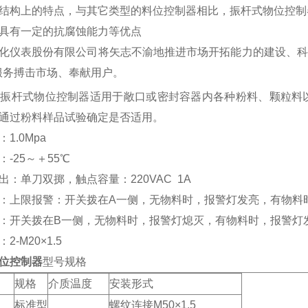
结构上的特点，与其它类型的料位控制器相比，振杆式物位控制
具有一定的抗腐蚀能力等优点
化仪表股份有限公司将矢志不渝地推进市场开拓能力的建设、科
服务搏击市场、奉献用户。
列振杆式物位控制器适用于敞口或密封容器内各种粉料、颗粒料以及
通过粉料样品试验确定是否适用。
1.0Mpa
-25～＋55℃
出：单刀双掷，触点容量：220VAC 1A
：上限报警：开关拨在A一侧，无物料时，报警灯发亮，有物料
：开关拨在B一侧，无物料时，报警灯熄灭，有物料时，报警灯
2-M20×1.5
位控制器
型号规格
规格
介质温度
安装形式
标准型
螺纹连接M50×1.5