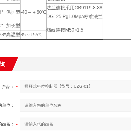
法兰连接采用GB9119-8-88
H*
保护型
-40～＋60℃
DG125,Pg1.0Mpa标准法兰
C*
加长型
螺纹连接M50×1.5
G8*
高温型
85～155℃
询
产品：
的单位：
的姓名：