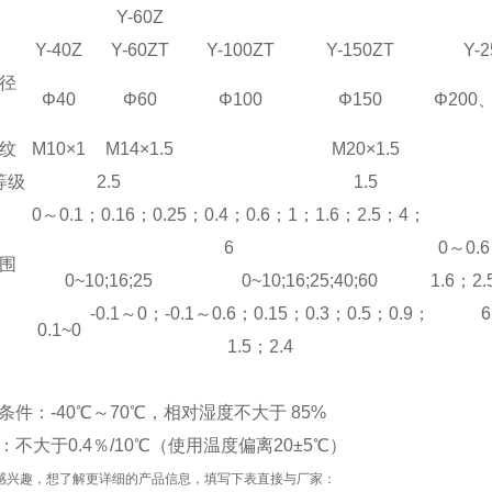
Y-60Z
Y-40Z
Y-60ZT
Y-100
Z
T
Y-150ZT
Y-2
径
Φ40
Φ60
Φ100
Φ150
Φ200
纹
M10×1
M14×1.5
M20×1.5
等级
2.5
1.5
0
～
0.1
；
0.16
；
0.25
；
0.4
；
0.6
；
1
；
1.6
；
2.5
；
4
；
6
0
～
0.6
围
0~10;16;25
0~10;16;25;40;60
1.6
；
2.
-0.1～0；-0.1～0.6；0.15；0.3；0.5；0.9；
6
0.1~0
1.5；2.4
条件
：-40℃～70℃，相对
湿
度不大于 85%
不大于0.4％/10
℃
（使用温度偏离20±5
℃
）
感兴趣，想了解更详细的产品信息，填写下表直接与厂家：