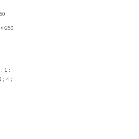
50
、
Φ250
；
1
；
5
；
4
；