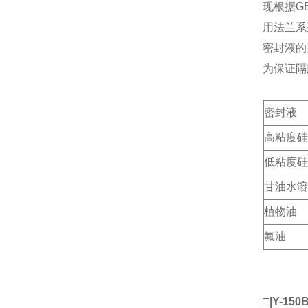
现根据G
用法兰系
密封液的
为保证隔
密封液
高粘度硅
低粘度硅
甘油水溶
植物油
氟油
□
|Y-150