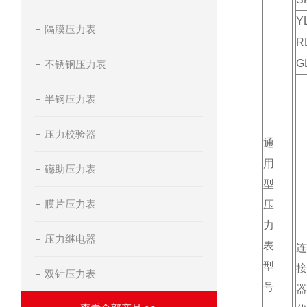
Y
隔膜压力表
R
G
不锈钢压力表
半钢压力表
压力校验器
通
用
礠助压力表
型
膜片压力表
压
力
压力继电器
表
连
型
接
双针压力表
号
器