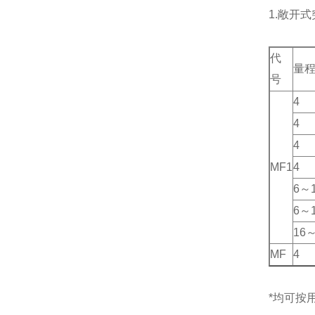
1.敞开
代
量程
号
4
4
4
MF1
4
6～
6～
16～
MF
4
*均可按