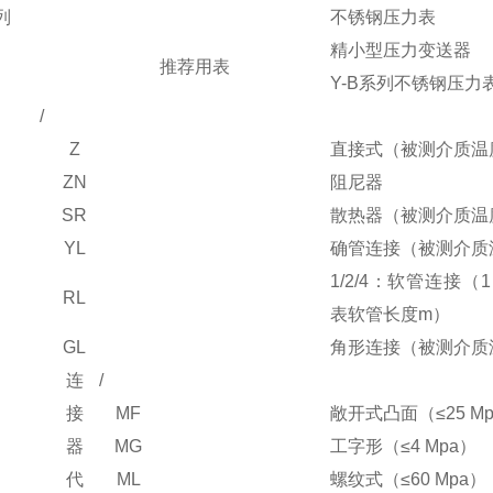
列
不锈钢压力表
精小型压力变送器
推荐用表
Y-B系列不锈钢压力
/
Z
直接式（被测介质温
ZN
阻尼器
SR
散热器（被测介质温度
YL
确管连接（
被测介质
1/2/4：软管连接（
RL
表软管长度m）
GL
角形连接（被测介质温
连
/
接
MF
敞开式凸面（
≤
25 M
器
MG
工字形（
≤
4 Mpa）
代
ML
螺纹式（
≤
60 Mpa）