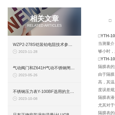
相关文章
□
RELATED ARTICLES
□
YTH-
当测量介
WZP2-278S铠装铂电阻技术参数介绍
够小时，
2023-11-28
□
YTH-
隔膜表的
气动阀门和Z641H气动不锈钢闸阀的定义
由于隔膜
2023-05-26
高，其温
度误差规定
不锈钢压力表Y-100BF选用的主要依据
隔膜表液
2023-10-08
尤其对于
隔膜表的
只有正确安装涡街流量计LUGB才能得到效果