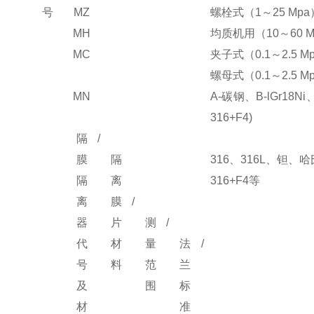
号
MZ
螺栓式（1～25 Mpa
MH
均质机用（10～60 M
MC
夹子式（0.1～2.5 M
螺母式（0.1～2.5 M
MN
A-碳钢、B-lGr18Ni
316+F
4
)
隔
/
膜
隔
316
、
316L、钽、
隔
离
316+F
4
等
离
膜
/
器
片
测
/
代
材
量
法
/
号
料
范
兰
及
围
标
材
准