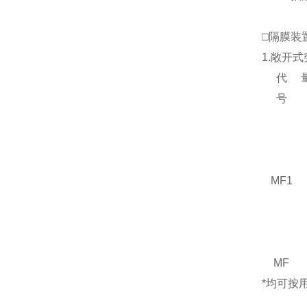
□隔膜装
1.敞开
代
号
MF1
MF
*均可按