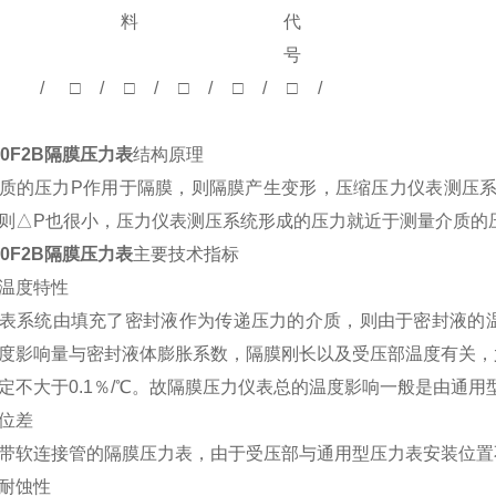
料
代
号
/
□
/
□
/
□
/
□
/
□
/
100F2B隔膜压力表
结构原理
质的压力P作用于隔膜，则隔膜产生变形，压缩压力仪表测压系
则△P也很小，压力仪表测压系统形成的压力就近于测量介质的
100F2B隔膜压力表
主要技术指标
温度特性
表系统由填充了密封液作为传递压力的介质，则由于密封液的
度影响量与密封液体膨胀系数，隔膜刚长以及受压部温度有关，
不大于0.1％/
℃。故隔膜压力仪表总的温度影响一般是由通用
位差
带软连接管的隔膜压力表，由于受压部与通用型压力表安装位置
耐蚀性