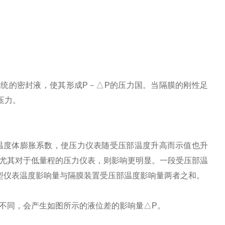
统的密封液，使其形成P－△P的压力国。当隔膜的刚性足
压力。
温度体膨胀系数，使压力仪表随受压部温度升高而示值也升
尤其对于低量程的压力仪表，则影响更明显。一段受压部温
型仪表温度影响量与隔膜装置受压部温度影响量两者之和。
不同，会产生如图所示的液位差的影响量△P。