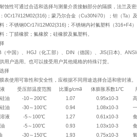
耐蚀性可通过合适和选择与测量介质接触部分的隔膜，法兰及密
Cr17il12M02(316)；蒙乃尔合金（Cu30Ni70
）
；钽（Ta）
不锈钢0Cr17il12M02(316)；不锈钢内衬氟塑料（316+F4
料：丁腈橡胶；氟橡胶；硅橡胶及氟塑料。
择
B（中国）、HGJ（化工部）、DIN（德国）、JIS(日本)、A
供用户选用。也可以接受用户其他规格的特殊订货。
选择
膜表使用可靠性和安全性，应根据不同用途选择合适和密封液
液
受压部温度范围
比重g/cm
3
体膨胀系数1/℃
硅油
-10～200℃
1.07
0.95ⅹ10
-3
硅油
-30～100℃
0.94
1.08ⅹ10
-3
溶液
-5～100℃
1.27
0.61ⅹ10
-3
油
-5～100℃
0.93
1.03ⅹ10
-3
油
-30～150℃
1.93
0.75ⅹ10
-3