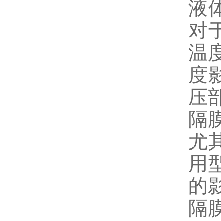
液
对
温度
度
压
隔
尤
用
的
隔