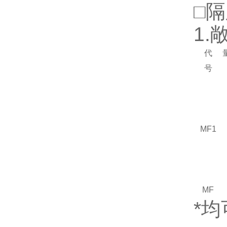
□
1
代
号
MF1
MF
*