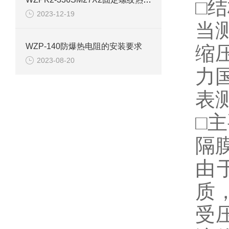
□
结
2023-12-19
当
WZP-140防爆热电阻的安装要求
缩
2023-08-20
力
表
□
主
隔
由
质
受