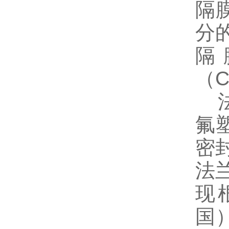
隔
分
隔膜
（C
法兰
氟塑
密
法
现
国）