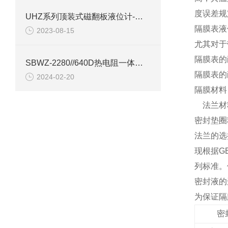
度误差规定
UHZ系列顶装式磁翻板液位计-上海自动化五厂
隔膜表液
2023-08-15
尤其对于
隔膜表的
SBWZ-2280//640D热电阻一体化变送器产品介绍
隔膜表的
2024-02-20
隔膜材料：
法兰材料：
密封垫圈
法兰的选
现根据G
列标准。
密封液的
为保证隔
密