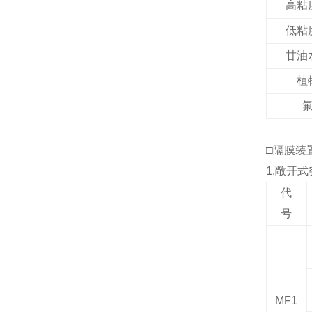
高粘
低粘
甘油
植
□隔膜装
1.
敞开式
代
号
MF1