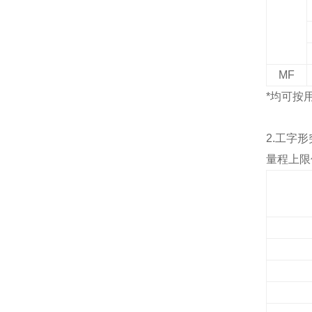
MF
*
均可按
2.
工字形
量程上限