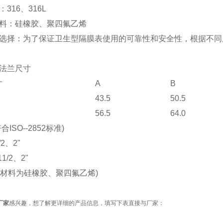
316、316L
料：硅橡胶、聚四氟乙烯
选
择：
为了保证卫生型隔膜表使用的可靠性和安全性，根据不同
法兰尺寸
寸
A
B
43.5
50.5
56.5
64.0
ISO--2852标准)
/2、2"
1/2、2"
圈(材料为硅橡胶、聚四氟乙烯)
厂家
感兴趣，想了解更详细的产品信息，填写下表直接与厂家：