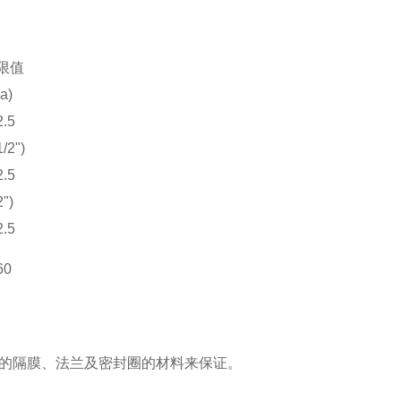
限值
a)
.5
/2")
.5
")
.5
60
的隔膜、法兰及密封圈的材料来保证。