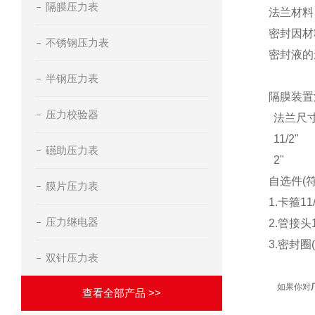
隔膜压力表
法兰材料：
密封因材
不锈钢压力表
密封液的
半钢压力表
隔膜装置
压力校验器
法兰尺
11/2"
礠助压力表
2"
自选件(符合
膜片压力表
1.卡箍11
压力继电器
2.管接头1
3.密封
双针压力表
如果你对
查看全部产品 >>