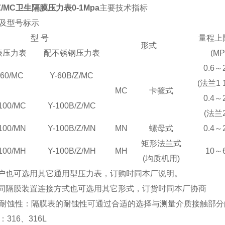
/Z/MC卫生隔膜压力表0-1Mpa
主要技术指标
及型号标示
型 号
量程上
形式
振压力表
配不锈钢压力表
(MP
0.6～2
60/MC
Y-60B/Z/MC
(法兰1 1
MC
卡箍式
0.4～2
100/MC
Y-100B/Z/MC
(法兰2
100/MN
Y-100B/Z/MN
MN
螺母式
0.4～2
矩形法兰式
100/MH
Y-100B/Z/MH
MH
10～
(均质机用)
用户也可选用其它通用型压力表，订购时同本厂说明。
表同隔膜装置连接方式也可选用其它形式，订货时同本厂协商
耐蚀性
：
隔膜表的耐蚀性可通过合适的选择与测量介质接触部分
316、316L