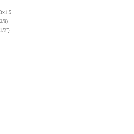
0×1.5
3/8)
1/2")