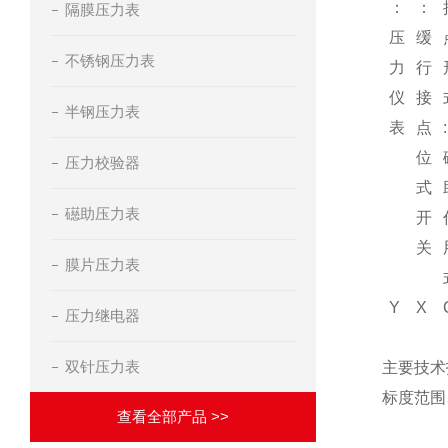
：
：
隔膜压力表
压
缓
不锈钢压力表
力
行
仪
接
半钢压力表
表
点
:
位
压力校验器
式
礠助压力表
开
关
膜片压力表
Y
X
压力继电器
双针压力表
主要技术
标度范围
查看全部产品 >>