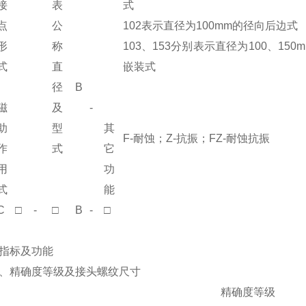
接
表
式
点
公
102表示直径为100mm的径向后边式
形
称
103、153分别表示直径为100、150
式
直
嵌装式
径
B
磁
及
-
助
型
其
F-耐蚀；Z-抗振；FZ-耐蚀抗振
作
式
它
用
功
式
能
C
□
-
□
B
-
□
指标及功能
、精确度等级及接头螺纹尺寸
精确度等级