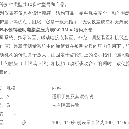
等多种类型共10多种型号和产品。
列仪表不仅具有设计新颖、结构可靠、品种规格齐全、动作稳
护量小等优点，因此，它是一般无指示、无切换差调整和无外设
50B不锈钢磁助电接点压力表0-0.1Mpa
结构原理
量系统、指示装置、磁动电接点装置、外壳、调整装置和接线盒
作原理是基于测量系统中的弹簧管在被测介质的压力作用下，
动机构的传动并予放大，由固定于齿轮轴上的指示指针（连同
上的触头（上限或下限）相接触（动断或动合）的瞬时，致使
目的。
C
规格
内容
接
A
适用于氨及其混合物
点
G
带有隔离装置
装
-
置
仪
100、150分别表示直径为100、150