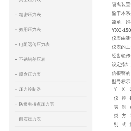
隔离装置
鉴于本系
精密压力表
简单、维
氨用压力表
YXC-1
仪表由测
电阻远传压力表
仪表的工
经齿轮传
不锈钢差压表
设定指针
信报警的
膜盒压力表
型号标示
压力控制器
Y
X
仪
控
防爆电接点压力表
表
制
类
方
耐震压力表
别
式