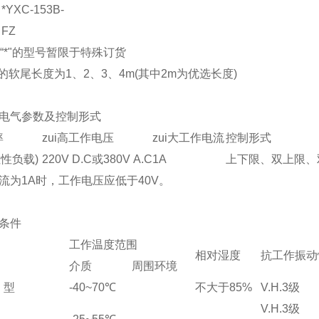
*YXC-153B-
FZ
有“*"的型号暂限于特殊订货
的软尾长度为1、2、3、4m(其中2m为优选长度)
电气参数及控制形式
率
zui高工作电压
zui大工作电流
控制形式
阻性负载)
220V D.C或380V A.C
1A
上下限、双上限、
流为1A时，工作电压应低于40V。
条件
工作温度范围
相对湿度
抗工作振动
介质
周围环境
、型
-40~70
℃
不大于85%
V.H.3级
V.H.3级