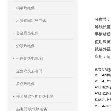
轴承热电偶
分度号：
压簧式固定热电偶
导线长度
贵金属热电偶
手柄材质
使用温度
炉顶热电偶
铠装外径
应用：
适
一体化热电偶/阻
WRNM
直角弯头热电偶
WREM表
WREM、
多点热电偶
WRE-89
WRE-8
带金属软管护套热电偶
格便宜，常
WREM-2
热电偶,吹气热电偶