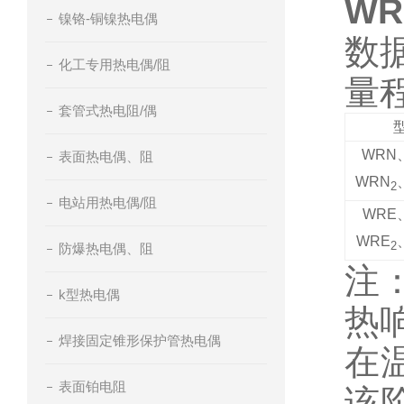
W
镍铬-铜镍热电偶
数
化工专用热电偶/阻
量
套管式热电阻/偶
型
WRN
表面热电偶、阻
WRN
2
电站用热电偶/阻
WRE
WRE
2
防爆热电偶、阻
注
k型热电偶
热
焊接固定锥形保护管热电偶
在
表面铂电阻
该