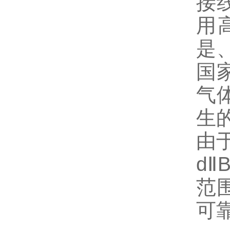
接
用
是
国
气
生
由
d
Ⅱ
B
范
可