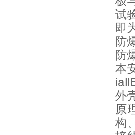
极
试验
即
防
防
本安
ia
Ⅱ
外壳
原
构