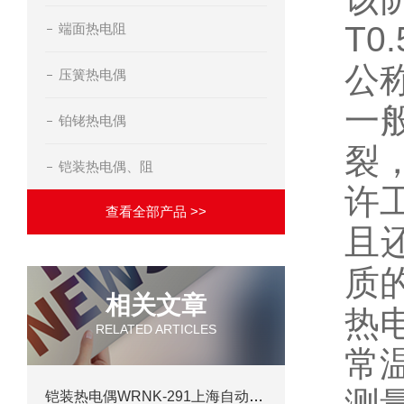
T0
端面热电阻
公
压簧热电偶
一
铂铑热电偶
裂
铠装热电偶、阻
许
查看全部产品 >>
且
质
相关文章
热
RELATED ARTICLES
常
铠装热电偶WRNK-291上海自动化仪表三厂