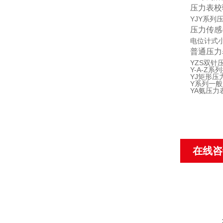
压力表校
YJY系列
压力传感
电位计式
普通压力
YZS双针
Y-A-Z
YJ矩形压
Y系列一
YA氨压力
在线咨