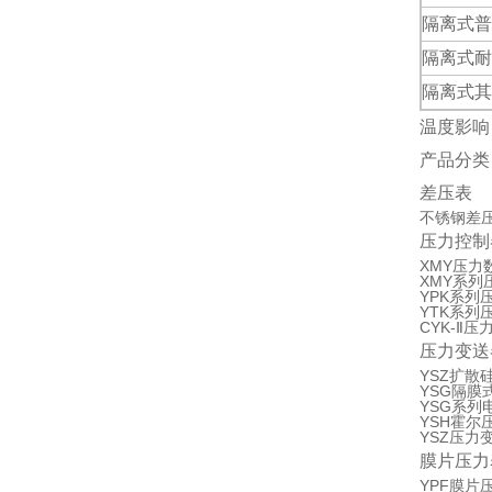
隔离式普
隔离式耐
隔离式其
温度影响：
产品分类
差压表
不锈钢差
压力控制
XMY压力
XMY系列
YPK系列
YTK系列
CYK-Ⅱ压
压力变送
YSZ扩散
YSG隔膜
YSG系列
YSH霍尔
YSZ压力
膜片压力
YPF膜片