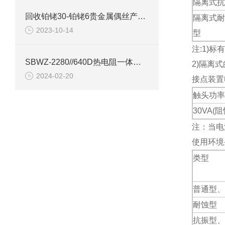
隔离式抗
回收铂铑30-铂铑6贵金属偶丝产品性能
隔离式耐
2023-10-14
型
注:1)标
SBWZ-2280//640D热电阻一体化变送器产品介绍
2)隔离式
2024-02-20
接点装置
触头功率
30VA(
注：当电
使用环境
类型
普通型、
耐蚀型
抗振型、