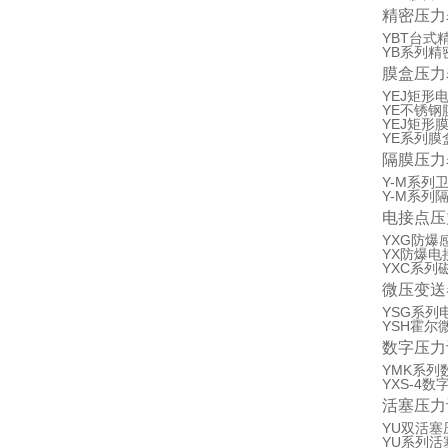
精密压力
YBT台式
YB系列精
膜盒压力
YEJ矩形
YE不锈钢
YEJ矩形
YE系列膜
隔膜压力
Y-M系列
Y-M系列
电接点压
YXG防爆
YX防爆电
YXC系列
微压变送
YSG系列
YSH霍尔
数字压力
YMK系列
YXS-4数
活塞压力
YU双活塞
YU系列活