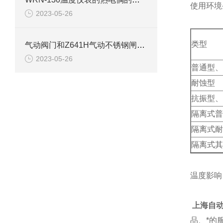
使用环境
2023-05-26
类型
气动阀门和Z641H气动不锈钢闸阀的定义
2023-05-26
普通型、
耐蚀型
抗振型、
隔离式普
隔离式耐
隔离式其
温度影响：
上海自
品、*的