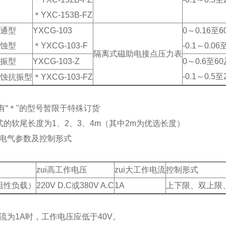
＊YXC-153B-FZ
通型
YXCG-103
0～0.16至6
蚀型
＊YXCG-103-F
-0.1～0.06
隔离式磁助电接点压力表
振型
YXCG-103-Z
0～0.6至60
-0.1～0.5
蚀抗振型
＊YXCG-103-FZ
标有“＊"的型号暂限于特殊订货
式的软尾长度为1、2、3、4m（其中2m为优选长度）
电气参数及控制形式
zui高工作电压
zui大工作电流
控制形式
（阻性负载）
220V D.C或380V A.C
1A
上下限、双上限
流为1A时，工作电压应低于40V。