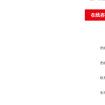
在线咨
您
您
联
常