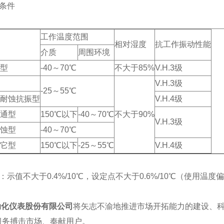
条件
工作温度范围
相对湿度
抗工作振动性能
介质
周围环境
型
-40～70℃
不大于85%
V.H.3级
V.H.3级
-25～55℃
耐蚀抗振型
V.H.4级
通型
150℃以下
-40～70℃
不大于90%
V.H.3级
蚀型
-40～70℃
它型
150℃以下
-25～55℃
V.H.4级
示值不大于0.4%/10℃，设定点不大于0.6%/10℃（使用温度偏
动化仪表股份有限公司
将矢志不渝地推进市场开拓能力的建设、科
服务搏击市场、奉献用户。