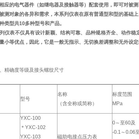
相应的电气器件（如继电器及接触器等）配套使用，即可对被测
被测对象的各异和需求，本系列仪表在原有普通型和型的基础上
种类型共10多种型号和产品。
列仪表不仅具有设计新颖、结构可靠、品种规格齐全、动作稳
量小等优点，因此，它是一般无指示、无切换差调整和无外设定
、精确度等级及接头螺纹尺寸
名称
标度范围
型号
（含全称或简称）
MPa
YXC-100
0～至60及
＊YXC-102
-0.1～0.06
YXC-103
磁助电接点压力表