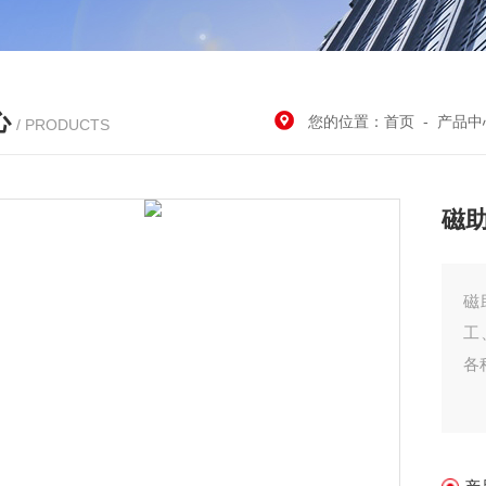
心
您的位置：
首页
-
产品中
/ PRODUCTS
磁助
磁
工
各