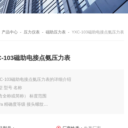
-
产品中心
-
压力仪表
-
礠助压力表
-
YXC-103磁助电接点氨压力表
C-103磁助电接点氨压力表
XC-103磁助电接点氨压力表的详细介绍
型 型号 名称
含全称或简称） 标度范围
Pa 精确度等级 接头螺纹
寸
示 设定值