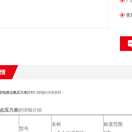
产
接
普通
更
情
磁助电接点氨压力表|YXC-103|
的详细资料：
点压力表
的详细介绍
名称
标度范围
型号