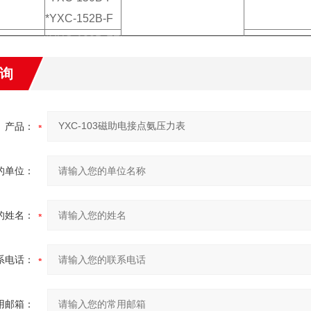
*YXC-152B-F
*YXC-100B-FZ
*YXC-102B-FZ
0～0.6至60
型
询
*YXC-152B-FZ
-0.1～0.5至2
*YXC-153B-FZ
通型
YXCG-103
0～0.16至60
产品：
蚀型
*YXCG-103-F
-0.1～0.06至
振型
YXCG-103-Z
隔离式磁助电接点压力表
的单位：
0～0.6至60
*YXCG-103-FZ
-0.1～0.5至2
蚀抗振型
的姓名：
系电话：
用邮箱：