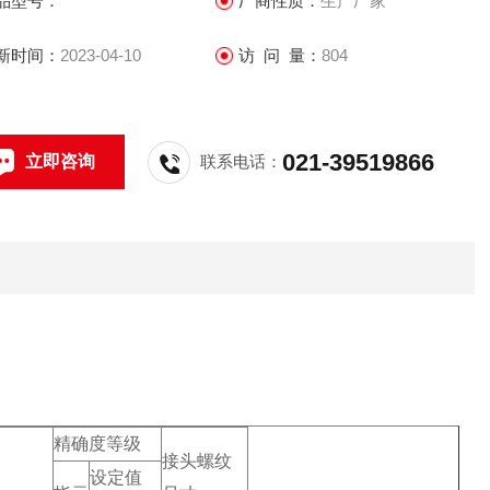
品型号：
厂商性质：
生产厂家
通 断开
型 YXC-100
新时间：
2023-04-10
访 问 量：
804
021-39519866
立即咨询
联系电话：
精确度等级
接头螺纹
设定值