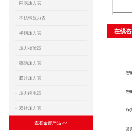
隔膜压力表
不锈钢压力表
耐蚀抗振
在线咨
半钢压力表
压力校验器
隔离式普
隔离式耐
礠助压力表
隔离式抗
您
膜片压力表
隔离式耐
您
压力继电器
双针压力表
联
查看全部产品 >>
常