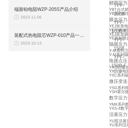
精密压力
YPF-
端面铂电阻WZP-205S产品介绍
YBT台式
YB系列精
100B
2023-11-06
膜盒压力
YPF-
YEJ矩形
YE不锈钢
100B-F
YEJ矩形
装配式热电阻芯WZP-010产品一些介绍特点
YE系列膜
YPF-
2023-10-13
隔膜压力
150B
Y-M系列
Y-M系列
YPF-
电接点压
150B-F
YXG防爆
YX防爆电
YXC系列
微压变送
YSG系列
YSH霍尔
数字压力
YMK系列
YXS-4数
活塞压力
YU双活塞
YU系列活