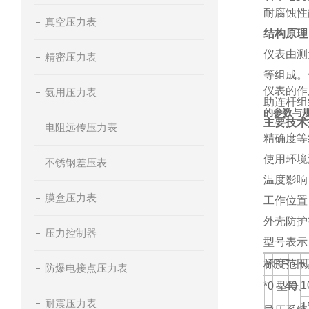
耐腐蚀性
真空压力表
结构原理
仪表由测
精密压力表
等组成。
仪表的作
氨用压力表
助连杆组
的参数与
主要技术
电阻远传压力表
精确度等
使用环境
不锈钢差压表
温度影响
膜盒压力表
工作位置
外壳防护
压力控制器
型号表示
标度范围
Y
P
F
－
防爆电接点压力表
1
*
0
～
型号
40
、
耐震压力表
1