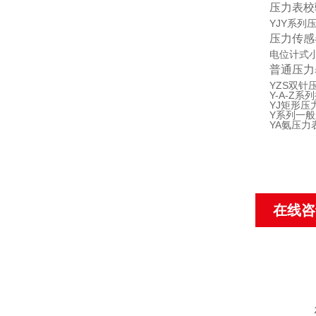
压力表校
YJY系列
压力传感
电位计式
普通压力
YZS双针
Y-A-Z
YJ矩形压
Y系列一
YA氨压力
在线咨