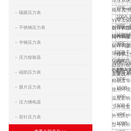
导压系统
YPF-
规格尺寸
型
隔膜压力表
100A
YPF-1
YPF-150
YPF-
不锈钢压力表
耐腐蚀性
YPF-1
D
Φ
10
100B
结构原理
YPF-1
H
66
半钢压力表
YPF-
仪表由测
YPF-1
h
32
100B-F
等组成。
YPF-1
压力校验器
仪表的作
YPF-
Y
P
F
－
YPF-10
助连杆组
的参数与
150A
礠助压力表
YPF-F15
主要技术
YPF-
精确度等
膜片压力表
150B
使用环境
YPF-
温度影响
压力继电器
150B-F
工作位置
YPF-
外壳防护
双针压力表
100B
型号表示