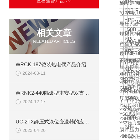
查看全部产品 >>
YPF-
标度范围
Y
P
F
－
100B-F
1
*
0
～
型号
40
、
YPF-
1
导压系统
150B
相关文章
YPF-
规格尺寸
型
YPF-
RELATED ARTICLES
100A
产品分类
YPF-1
150B-F
YPF-
差压表
YPF-1
D
Φ
10
100B
不锈钢差
YPF-1
H
66
WRCK-187铠装热电偶产品介绍
压力控制
YPF-
YPF-1
h
32
2024-03-11
XMY压力
XMY系列
100B-F
YPF-1
YPK系列
YTK系列
YPF-
Y
P
F
－
YPF-10
CYK-Ⅱ压
WRNK2-440隔爆型本安型双支铠装热电偶
150A
压力变送
YPF-F15
2024-12-17
YSZ扩散
YPF-
YSG隔膜
YSG系列
150B
YSH霍尔
UC-2TX静压式液位变送器的应用需要遵循的选型规则
YSZ压力
YPF-
膜片压力
2023-04-20
150B-F
YPF膜片