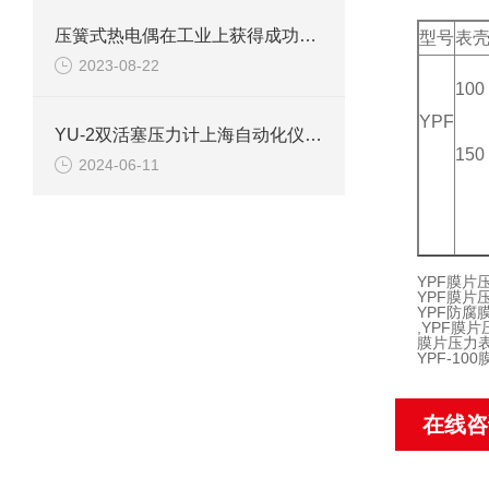
压簧式热电偶在工业上获得成功应用
型号
表壳
2023-08-22
100
YPF
YU-2双活塞压力计上海自动化仪表四厂白云牌技术参数描述
150
2024-06-11
YPF膜片
YPF膜片
YPF防腐
,YPF膜
膜片压力表
YPF-10
在线咨