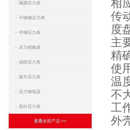
相
隔膜压力表
传
不锈钢压力表
度
半钢压力表
主
压力校验器
精
礠助压力表
使
膜片压力表
温
不
压力继电器
工
双针压力表
外
查看全部产品 >>