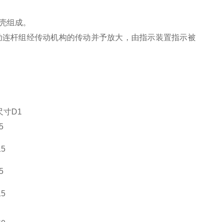
壳组成。
助连杆组经传动机构的传动并予放大，由
指示装置指示被
尺寸D1
5
15
5
15