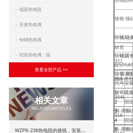
热偶品
端面热电阻
镍铬-镍
压簧热电偶
铂铑13-
◇ 热电
铂铑热电偶
材质
铠装热电偶、阻
铂铑10-
◇ 铠装
321
值50%
查看全部产品 >>
◇ 安装
镍铬-康
τ0.5 类
304
代号
安
镍铬硅-
1
无
1
304L
相关文章
2
固
2
RELATED ARTICLES
铜-康铜
3
活
3
316
4
固
4
铁-康铜
5
活
5
WZPK-236热电阻的接线，安装及测量