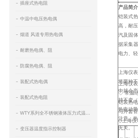
插座式热电阻
产品简介
铠装式
中温中电压热电偶
高，耐压
烟道 风道专用热电偶
汽及固体
据采集
耐磨热电偶、阻
电力、轻
防腐热电偶、阻
上海仪表
装配式热电偶
将两种不
上海仪表
中就会产
◇ 常温
装配式热电阻
持不变（
铠装热电
热电动势
与外套管
WTY系列全不锈钢液体压力式温度计
注意：热
◇
上海仪
无关。
变压器温度指示控制器