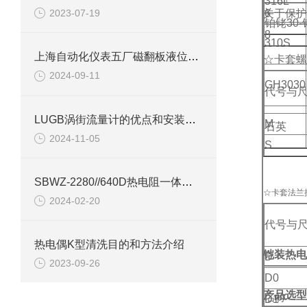
316L
2023-07-19
关于保护
6
铂铑30-
8
310S
上海自动化仪表五厂磁翻板液位计检查装置
☆卡套螺
2024-09-11
GH3030
代号与
LUGB涡街流量计的优点和安装注意事项说明
M
石英
2024-11-05
S
SBWZ-2280//640D热电阻一体化变送器产品介绍
☆卡套法兰
2024-02-20
代号与
热电偶K型清洗目的和方法介绍
铠装热电
D
2023-09-26
D0
产品选型
名称
D1