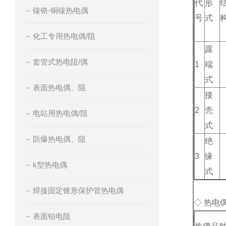
代
形
镍铬-铜镍热电偶
号
式
化工专用热电偶/阻
露
套管式热电阻/偶
1
端
式
表面热电偶、阻
接
2
壳
电站用热电偶/阻
式
防爆热电偶、阻
绝
3
缘
k型热电偶
式
焊接固定锥形保护管热电偶
◇ 热电
表面铂电阻