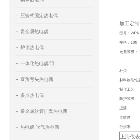
压簧式固定热电偶
加工定制
贵金属热电偶
型号：WRNK
规格：100
炉顶热电偶
允差等级：.1
一体化热电偶/阻
种类
直角弯头热电偶
材料物理性
制作工艺
多点热电偶
防护等级
迟滞
带金属软管护套热电偶
灵敏度
热电偶,吹气热电偶
分辨率
上海仪表