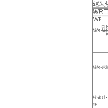
铠装
S
WR
d0
WR
口
镍铬-镍
镍铬-康
镍铬硅
镁