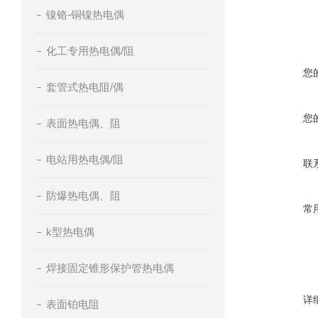
镍铬-铜镍热电偶
化工专用热电偶/阻
您
套管式热电阻/偶
您
表面热电偶、阻
电站用热电偶/阻
联
防爆热电偶、阻
常
k型热电偶
焊接固定锥形保护管热电偶
详
表面铂电阻