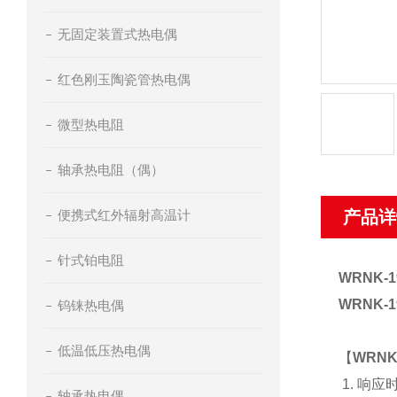
无固定装置式热电偶
红色刚玉陶瓷管热电偶
微型热电阻
轴承热电阻（偶）
便携式红外辐射高温计
产品详
针式铂电阻
WRNK-
WRNK
钨铼热电偶
低温低压热电偶
【
WRNK
1. 响
轴承热电偶