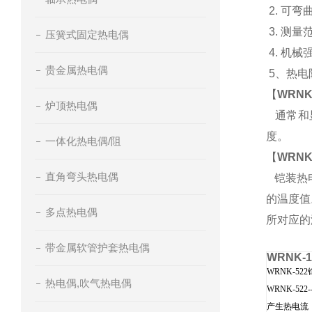
2. 可弯
3. 测量
压簧式固定热电偶
4. 机
贵金属热电偶
5、热电阻
【
WRNK
炉顶热电偶
通常和显
度。
一体化热电偶/阻
【
WRNK
直角弯头热电偶
铠装热电
的温度值
多点热电偶
所对应的
带金属软管护套热电偶
WRNK-
WRNK-5
热电偶,吹气热电偶
WRNK-
产生热电流