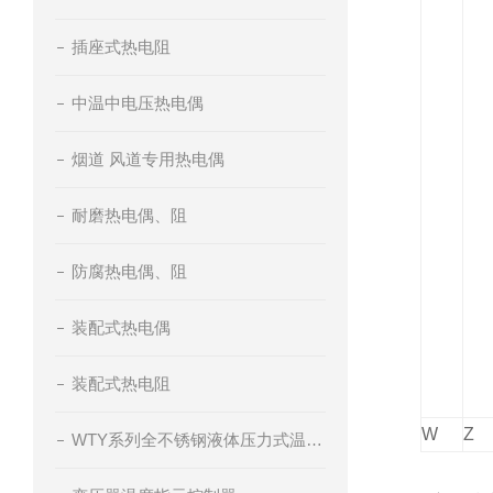
插座式热电阻
中温中电压热电偶
烟道 风道专用热电偶
耐磨热电偶、阻
防腐热电偶、阻
装配式热电偶
装配式热电阻
W
Z
WTY系列全不锈钢液体压力式温度计