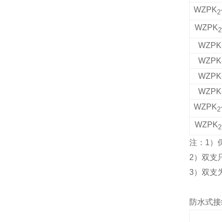
WZPK
2
WZPK
2
WZPK
WZPK
WZPK
WZPK
WZPK
2
WZPK
2
注：1）保
2）双支
3）双支
防水式接