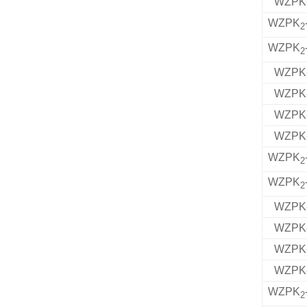
WZPK
WZPK
2
WZPK
2
WZPK
WZPK
WZPK
WZPK
WZPK
2
WZPK
2
WZPK
WZPK
WZPK
WZPK
WZPK
2