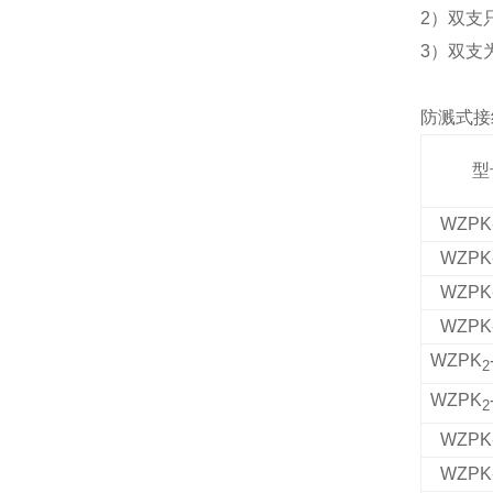
2）双支
3）双支
防溅式接
型
WZPK
WZPK
WZPK
WZPK
WZPK
2
WZPK
2
WZPK
WZPK