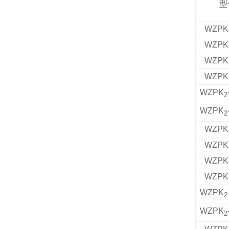
型
WZPK
WZPK
WZPK
WZPK
WZPK
2
WZPK
2
WZPK
WZPK
WZPK
WZPK
WZPK
2
WZPK
2