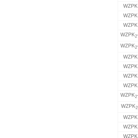
WZPK
WZPK
WZPK
WZPK
2
WZPK
2
WZPK
WZPK
WZPK
WZPK
WZPK
2
WZPK
2
WZPK
WZPK
WZPK