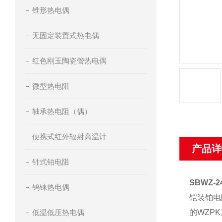
锥形热电偶
无固定装置式热电偶
红色刚玉陶瓷管热电偶
微型热电阻
轴承热电阻（偶）
便携式红外辐射高温计
产品详
针式铂电阻
SBWZ-2
钨铼热电偶
铠装铂电
低温低压热电偶
的WZP