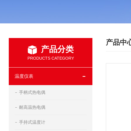
产品中
产品分类
PRODUCTS CATEGORY
温度仪表
手柄式热电偶
耐高温热电偶
手持式温度计