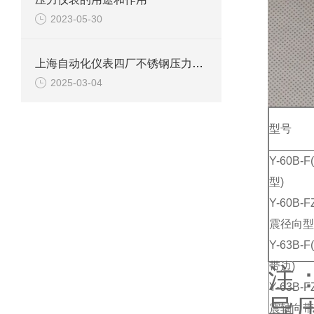
2023-05-30
上海自动化仪表四厂不锈钢压力表Y-100BF的多维度解析
2025-03-04
型号
Y-60B
型)
Y-60B
震径向型
Y-63B
带边)
注
Y-63B
导
震轴向带