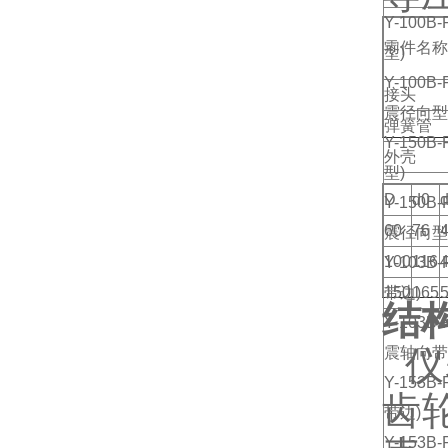
Y-100
零件名称
型)
Y-100
接头
震径向型
弹簧管
Y-150
外壳
型)
D
d0
Y-150
60
76
4
震径向型
100
116
4
Y-103
带边)
150
165
5
结
Y-103
震轴向带
仪
Y-153
齿
带边)
Y-153