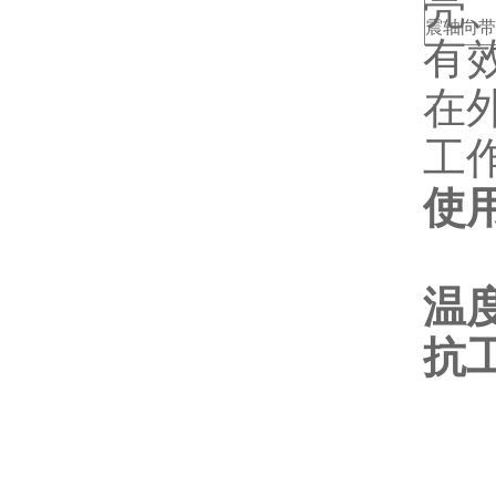
壳
震轴向带
有
在
工
使
-
温
抗
V