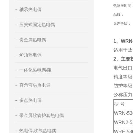
热响应时间
轴承热电偶
品牌：
允差等级：
压簧式固定热电偶
贵金属热电偶
1、
WRN
适用于盐
炉顶热电偶
2、
主要
电气出口：M
一体化热电偶/阻
精度等级：I
直角弯头热电偶
防护等级：
公称压力
多点热电偶
型 号
WRN-53
带金属软管护套热电偶
WRN2-5
热电偶,吹气热电偶
WRE-53