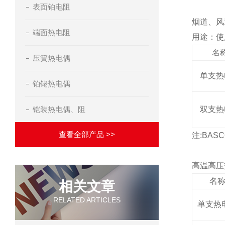
表面铂电阻
烟道、风
端面热电阻
用途：使
名
压簧热电偶
单支热
铂铑热电偶
铠装热电偶、阻
双支热
查看全部产品 >>
注:BAS
高温高压
名
相关文章
RELATED ARTICLES
单支热