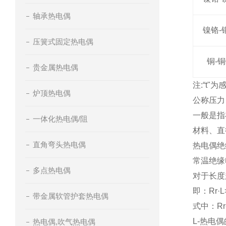
轴承热电偶
镍铬-
压簧式固定热电偶
铜-
贵金属热电偶
注:“t"
炉顶热电偶
公称压力
一般是指
一体化热电偶/阻
材料、直
直角弯头热电偶
热电偶绝
常温绝缘
多点热电偶
对于长度
即：Rr·L
带金属软管护套热电偶
式中：R
L-热电
热电偶,吹气热电偶