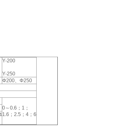
Y-200
Y-250
Φ200、Φ250
0～0.6；1；
1.6；2.5；4；6
4