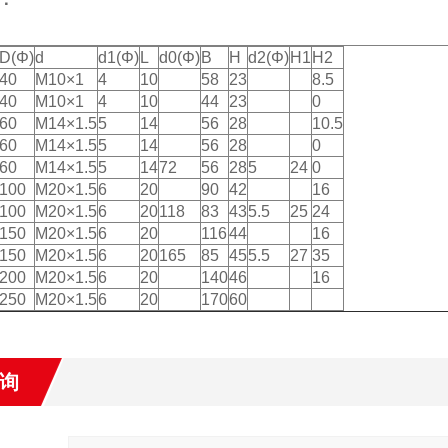
D(Φ)
d
d1(Φ)
L
d0(Φ)
B
H
d2(Φ)
H1
H2
40
M10×1
4
10
58
23
8.5
40
M10×1
4
10
44
23
0
60
M14×1.5
5
14
56
28
10.5
60
M14×1.5
5
14
56
28
0
60
M14×1.5
5
14
72
56
28
5
24
0
100
M20×1.5
6
20
90
42
16
100
M20×1.5
6
20
118
83
43
5.5
25
24
150
M20×1.5
6
20
116
44
16
150
M20×1.5
6
20
165
85
45
5.5
27
35
200
M20×1.5
6
20
140
46
16
250
M20×1.5
6
20
170
60
询