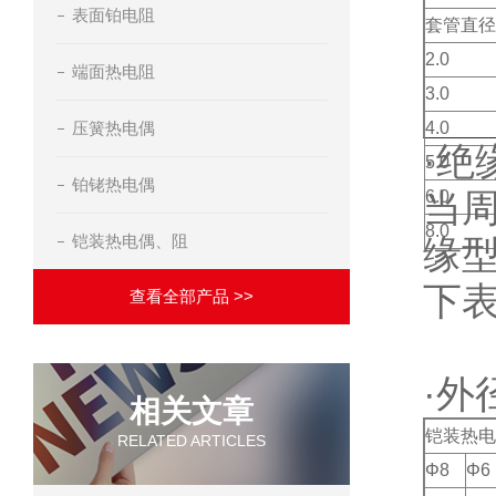
表面铂电阻
套管直径
2.0
端面热电阻
3.0
压簧热电偶
4.0
·绝
5.0
铂铑热电偶
当周
6.0
8.0
铠装热电偶、阻
缘
下
查看全部产品 >>
·外
相关文章
铠装热电
RELATED ARTICLES
Φ8
Φ6