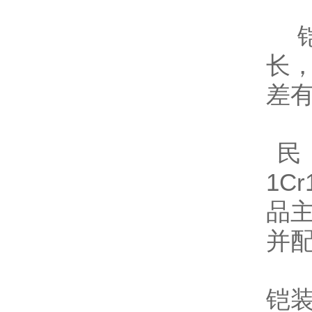
铠
长
差
民
1C
品
并
铠