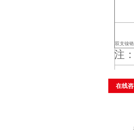
双支镍铬
注：
在线咨
单支铜-