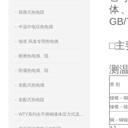
体
插座式热电阻
GB/
中温中电压热电偶
烟道 风道专用热电偶
□主
耐磨热电偶、阻
测
防腐热电偶、阻
类 别
装配式热电偶
镍铬－铜
装配式热电阻
镍铬－镍
WTY系列全不锈钢液体压力式温度计
铜－铜镍