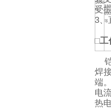
1000
150
受
等
200
3、
等
□
工
铠
焊
端
电
热