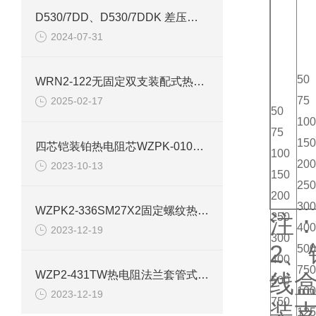
D530/7DD、D530/7DDK 差压控制器技术参数介绍
2024-07-31
50
WRN2-122无固定双支装配式热电偶
75
2025-02-17
50
100
75
150
四芯铠装铂热电阻芯WZPK-010产品特点及原理
100
200
2023-10-13
150
250
200
300
WZPK2-336SM27X2固定螺纹热电阻产品介绍
注
250
400
2023-12-19
300
2、
500
400
750
WZP2-431TW热电阻法兰套管式PT100产品介绍
线
500
100
2023-12-19
750
装
125