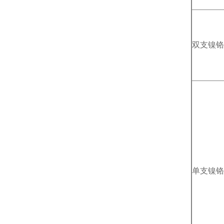
双支镍铬
单支镍铬