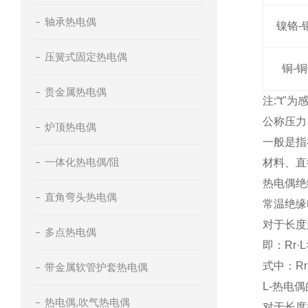
轴承热电偶
镍铬-
压簧式固定热电偶
铜-
贵金属热电偶
注:“t"
公称压力
炉顶热电偶
一般是指
一体化热电偶/阻
材料、直
热电偶绝
直角弯头热电偶
常温绝缘
对于长度
多点热电偶
即：Rr·L
式中：R
带金属软管护套热电偶
L-热电
热电偶,吹气热电偶
对于长度