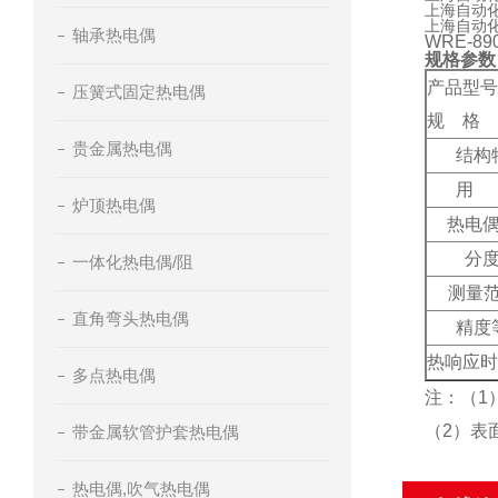
上海自动
上海自动
轴承热电偶
WRE-89
规格参数
产品型号
压簧式固定热电偶
规 格
贵金属热电偶
结构
用
炉顶热电偶
热电
分
一体化热电偶/阻
测量
直角弯头热电偶
精度
热响应时间
多点热电偶
注：（1
（2）表
带金属软管护套热电偶
热电偶,吹气热电偶