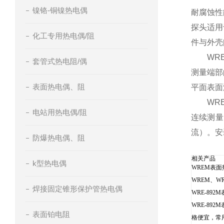
镍铬-铜镍热电偶
耐腐蚀性
探头适用
化工专用热电偶/阻
件与外壳
WREM
套管式热电阻/偶
测量端部
表面热电偶、阻
平面表面
WREM
电站用热电偶/阻
连续测量
流）。安
防爆热电偶、阻
相关产品
k型热电偶
WREM表
WREM、
焊接固定锥形保护管热电偶
WRE-89
WRE-8
表面铂电阻
格便宜，常