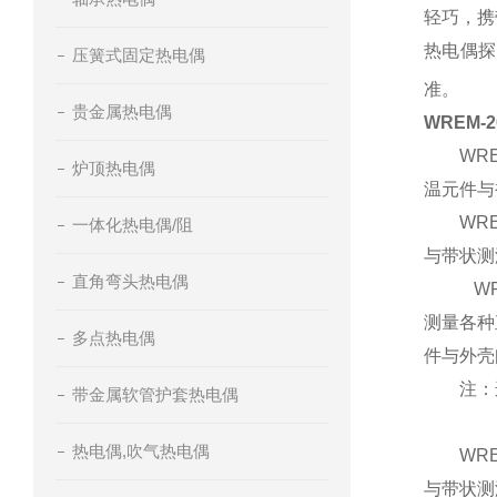
轻巧，携
热电偶探
压簧式固定热电偶
准。
贵金属热电偶
WREM
WREM
炉顶热电偶
温元件与
WREM
一体化热电偶/阻
与带状测
直角弯头热电偶
WRNM
测量各种
多点热电偶
件与外壳
注：连续
带金属软管护套热电偶
40
热电偶,吹气热电偶
WREM
与带状测