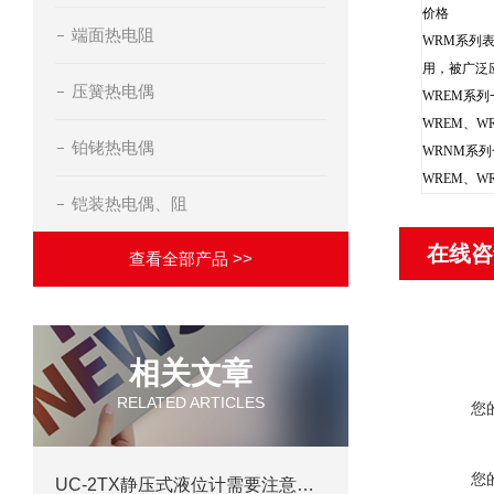
价格
端面热电阻
WRM系列
用，被广泛
压簧热电偶
WREM系
WREM、
铂铑热电偶
WRNM系
WREM、
铠装热电偶、阻
在线咨
查看全部产品 >>
相关文章
RELATED ARTICLES
您
您
UC-2TX静压式液位计需要注意的的正确选型方式