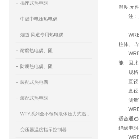
插座式热电阻
温度.元
注：连续
中温中电压热电偶
40
烟道 风道专用热电偶
WREM
柱体、凸
耐磨热电偶、阻
WREM
能，因此
防腐热电偶、阻
规格：直
直径３毫
装配式热电偶
直径４毫
装配式热电阻
测量范围
WREM
WTY系列全不锈钢液体压力式温度计
适合通过
绝缘电阻
变压器温度指示控制器
WREM