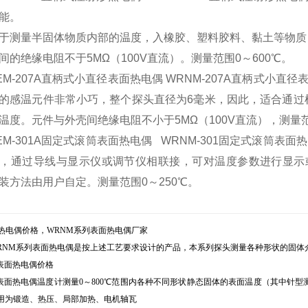
能。
于测量半固体物质内部的温度，入橡胶、塑料胶料、黏土等物质
间的绝缘电阻不于5MΩ（100V直流）。测量范围0～600℃。
-207A直柄式小直径表面热电偶 WRNM-207A直柄式小直径
的感温元件非常小巧，整个探头直径为6毫米，因此，适合通过
温度。元件与外壳间绝缘电阻不小于5MΩ（100V直流），测量范
-301A固定式滚筒表面热电偶 WRNM-301固定式滚筒表
，通过导线与显示仪或调节仪相联接，可对温度参数进行显示或
装方法由用户自定。测量范围0～250℃。
面热电偶价格，WRNM系列表面热电偶厂家
WRNM系列表面热电偶是按上述工艺要求设计的产品，本系列探头测量各种形状的固
2M表面热电偶价格
92M表面热电偶温度计测量0～800℃范围内各种不同形状静态固体的表面温度（其中
用为锻造、热压、局部加热、电机轴瓦