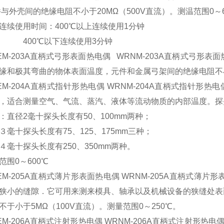
件与外壳间的绝缘电阻不小于20MΩ（500V直流）。测温范围0～6
使用时间：400℃以上连续使用1分钟
0℃以下连续使用3分钟
-203A直柄式弓形表面热电偶 WRNM-203A直柄式弓形表
缘和极其弯曲的物体表面温度，元件和金属弓架间的绝缘电阻不小于
-204A直柄式指针形热电偶 WRNM-204A直柄式指针形热
，适合测量空气、气流、蒸汽、液体等流动物质的内部温度。探
径2毫十探头长度有50、100mm两种；
十探头长度有75、125、175mm三种；
十探头长度有250、350mm两种。
0～600℃
-205A直柄式薄片形表面热电偶 WRNM-205A直柄式薄片形
狭小的缝隙．它可用来测来模具、轴承以及机械设备的狭缝处表
不于小于5MΩ（100V直流）。测量范围0～250℃。
-206A直柄式注射形热电偶 WRNM-206A直柄式注射形热电