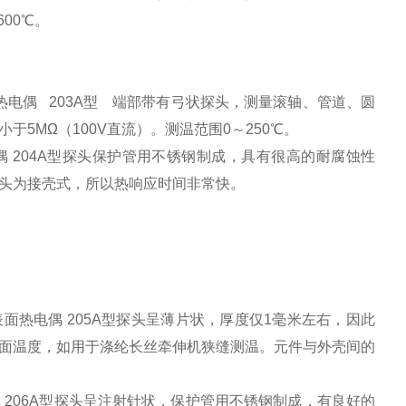
00℃。
面热电偶 203A型 端部带有弓状探头，测量滚轴、管道、圆
5MΩ（100V直流）。测温范围0～250℃。
电偶 204A型探头保护管用不锈钢制成，具有很高的耐腐蚀性
头为接壳式，所以热响应时间非常快。
表面热电偶 205A型探头呈薄片状，厚度仅1毫米左右，因此
面温度，如用于涤纶长丝牵伸机狭缝测温。元件与外壳间的
偶 206A型探头呈注射针状，保护管用不锈钢制成，有良好的